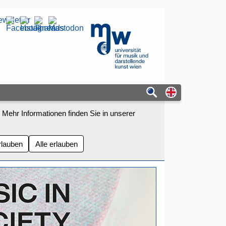
wsletter
mdw - Homepage
Switch to eng
 Mehr Informationen finden Sie in unserer
rlauben
Alle erlauben