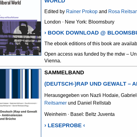
WORLD
Edited by
Rainer Prokop
and
Rosa Reitsa
London · New York: Bloomsbury
›
BOOK DOWNLOAD @ BLOOMSB
The ebook editions of this book are avail
Open access was funded by the mdw – Univ
Vienna.
SAMMELBAND
(DEUTSCH-)RAP UND GEWALT – 
Herausgegeben von Nazli Hodaie, Gabrie
Reitsamer
und Daniel Rellstab
Weinheim · Basel: Beltz Juventa
›
LESEPROBE
‹