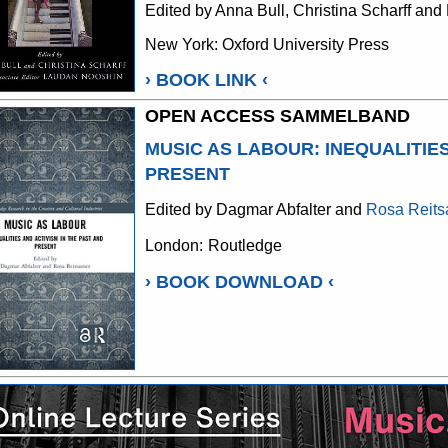
Edited by Anna Bull, Christina Scharff an
New York: Oxford University Press
›
BOOK LINK
‹
OPEN ACCESS SAMMELBAND
MUSIC AS LABOUR
:
INEQUALITIES
PRESENT
Edited by Dagmar Abfalter and
Rosa Reit
London:
Routledge
›
BOOK DOWNLOAD
‹