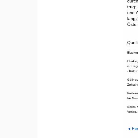
durch
trug:
und A
lang
Öster
Quell
Blaukop
Chaker,
in: Bag
- Kultu
Göllner
Zeitsch
Reitsam
für Mus
Seiler,
Verlag,
◄ Her