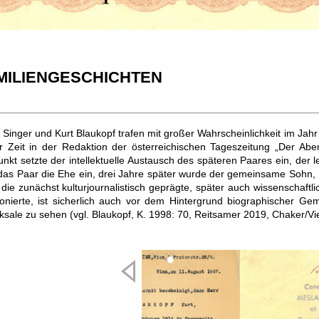
MILIENGESCHICHTEN
 Singer und Kurt Blaukopf trafen mit großer Wahrscheinlichkeit im Jah
r Zeit in der Redaktion der österreichischen Tageszeitung „Der Abe
unkt setzte der intellektuelle Austausch des späteren Paares ein, der
das Paar die Ehe ein, drei Jahre später wurde der gemeinsame Sohn, M
die zunächst kulturjournalistisch geprägte, später auch wissenschaftli
ionierte, ist sicherlich auch vor dem Hintergrund biographischer G
ksale zu sehen (vgl. Blaukopf, K. 1998: 70, Reitsamer 2019, Chaker/V