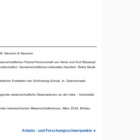
98, Nausner & Nausner.
issenschaftlichen Partner*innenschaft von Herta und Kurt Blaukopf,
ndtschaften: Gemeinschaftliches kulturelles Handeln. Reihe Musik
irdische Fortwirken der Schönberg-Schule, in: Zwischenwelt.
agende wissenschaftliche Dissertationen an der mdw – Universität
eutender österreichischer Wissenschafterinnen, Wien 2018, Böhlau
Arbeits - und Forschungsschwerpunkte ►