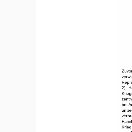
Mitgliedsausweis Kurt 
Abstammung Verfolgte
Arbeitszeugnis Kurt Blaukopfs, der in seiner Exilzeit für den
Verwaltungsapparat der unter britischem Mandat stehenden
Regierung Palästinas arbeitete [©IMS]
Zuvor
verw
Repre
2). H
Krieg
zentr
bei A
unter
verbr
Famil
Krieg