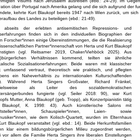
hmigten Visums nach Jerusalem ausreisen (ebd.: 24-29). Im Gegens
ation über Portugal nach Amerika gelang und die sich aufgrund der fu
dete, kehrte Kurt Blaukopf bereits 1947 nach Wien zurück, um sich 
raufbau des Landes zu beteiligen (ebd.: 21-49).
 abseits der erlebten antisemitischen Repressions- und
serfahrungen finden sich in den individuellen Biographien der
n Forscher*innen einige Übereinstimmungen, die die Realisierung
issenschaftlichen Partner*innenschaft von Herta und Kurt Blaukopf
nstigten (vgl. Reitsamer 2019, Chaker/Viehböck 2025). Aus
ß)bürgerlichen Verhältnissen kommend, teilten sie ähnliche
alische Sozialisationerfahrungen: Beide waren mit klassischer
k umfassend vertraut, theoretisch wie praktisch, und pflegten
ebens ein Naheverhältnis zu internationalen Kulturschaffenden
.). Während Herta Singers Großvater, Richard Fränkel,
spielsweise als Leiter des sozialdemokratischen
itersängerbundes fungierte (vgl. Seiler 2018: 90), war Kurt
opfs Mutter, Anna Blaukopf (geb. Tropp), als Konzertpianistin tätig
. Blaukopf, K. 1998: 43). Auch künstlerische Salons mit
iftsteller*innen, Schauspieler*innen, Laien- sowie
musiker*innen, wie dem Kolisch-Quartett, wurden im Elternhaus
urt Blaukopf veranstaltet (vgl. ebd.: 14). Beide Herkunftsfamilien
en klar einem bildungsbürgerlichen Milieu zugeordnet werden,
 vor allem die Familie Herta Singers ihre liberalen Einstellungen