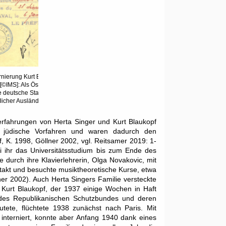
Nächstes
an Juliu
an Anna Singer (Herta Blaukopfs Mutter) ausgestellter
m Lager No. 4
Kennkart
"Abstammungsnachweis" von 1941 [© Privatbesitz M.
wurde
der link
Blaukopf]
ige von
Singers
ft.
serfahrungen von Herta Singer und Kurt Blaukopf
n jüdische Vorfahren und waren dadurch den
, K. 1998, Göllner 2002, vgl. Reitsamer 2019: 1-
 ihr das Universitätsstudium bis zum Ende des
e durch ihre Klavierlehrerin, Olga Novakovic, mit
takt und besuchte musiktheoretische Kurse, etwa
er 2002). Auch Herta Singers Familie versteckte
 Kurt Blaukopf, der 1937 einige Wochen in Haft
der des Republikanischen Schutzbundes und deren
tete, flüchtete 1938 zunächst nach Paris. Mit
interniert, konnte aber Anfang 1940 dank eines