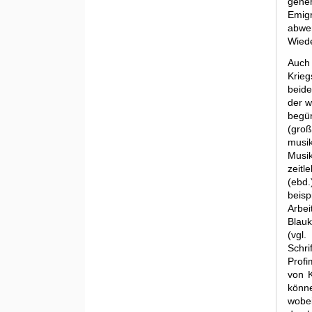
gene
Emigr
abwen
Wiede
Auch
Krieg
beide
der w
begü
(gro
musik
Musi
zeitl
(ebd
bei
Arbe
Blauk
(vgl
Schr
Profi
von K
könn
wobei