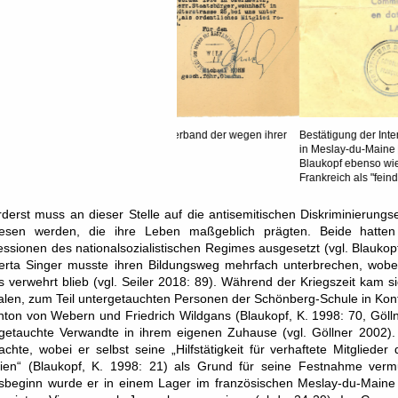
Vorheriges
Blaukopf: Verband der wegen ihrer
Bestätigung der Internierung Kurt Blaukopfs i
n [©IMS]
in Meslay-du-Maine [©IMS]: Als Österreicher 
Blaukopf ebenso wie deutsche Staatsangehör
Frankreich als "feindlicher Ausländer" eingestu
derst muss an dieser Stelle auf die antisemitischen Diskriminierung
iesen werden, die ihre Leben maßgeblich prägten. Beide hatte
ssionen des nationalsozialistischen Regimes ausgesetzt (vgl. Blaukopf
erta Singer musste ihren Bildungsweg mehrfach unterbrechen, wobei
s verwehrt blieb (vgl. Seiler 2018: 89). Während der Kriegszeit kam si
alen, zum Teil untergetauchten Personen der Schönberg-Schule in Kon
nton von Webern und Friedrich Wildgans (Blaukopf, K. 1998: 70, Gölln
getauchte Verwandte in ihrem eigenen Zuhause (vgl. Göllner 2002).
achte, wobei er selbst seine „Hilfstätigkeit für verhaftete Mitglie
ien“ (Blaukopf, K. 1998: 21) als Grund für seine Festnahme vermu
sbeginn wurde er in einem Lager im französischen Meslay-du-Maine 