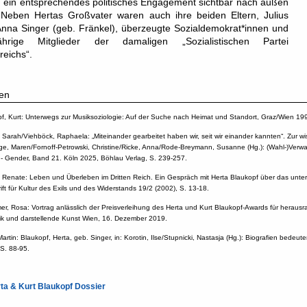
 ein entsprechendes politisches Engagement sichtbar nach außen
 Neben Hertas Großvater waren auch ihre beiden Eltern, Julius
nna Singer (geb. Fränkel), überzeugte Sozialdemokrat*innen und
jährige Mitglieder der damaligen „Sozialistischen Partei
reichs“.
en
f, Kurt: Unterwegs zur Musiksoziologie: Auf der Suche nach Heimat und Standort, Graz/Wien 19
 Sarah/Viehböck, Raphaela: „Miteinander gearbeitet haben wir, seit wir einander kannten“. Zur w
ge, Maren/Fornoff-Petrowski, Christine/Ricke, Anna/Rode-Breymann, Susanne (Hg.): (Wahl-)Verwa
r - Gender, Band 21. Köln 2025, Böhlau Verlag, S. 239-257.
, Renate: Leben und Überleben im Dritten Reich. Ein Gespräch mit Herta Blaukopf über das unter
rift für Kultur des Exils und des Widerstands 19/2 (2002), S. 13-18.
er, Rosa: Vortrag anlässlich der Preisverleihung des Herta und Kurt Blaukopf-Awards für herausr
ik und darstellende Kunst Wien, 16. Dezember 2019.
 Martin: Blaukopf, Herta, geb. Singer, in: Korotin, Ilse/Stupnicki, Nastasja (Hg.): Biografien bed
 S. 88-95.
ta & Kurt Blaukopf Dossier