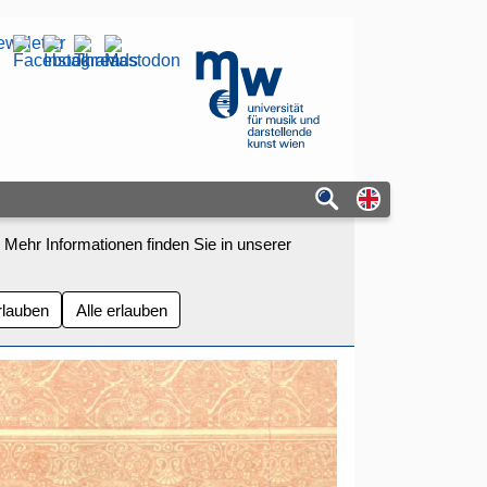
wsletter
mdw - Homepage
Switch to eng
 Mehr Informationen finden Sie in unserer
rlauben
Alle erlauben