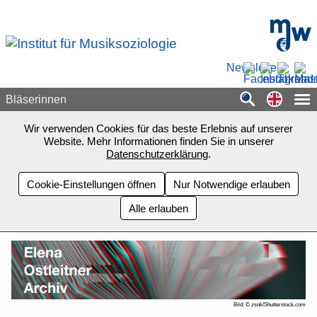
Zum Seiteninhalt springen
mdw - H
Newsletter
Switch
Bläserinnen
Wir verwenden Cookies für das beste Erlebnis auf unserer
Website. Mehr Informationen finden Sie in unserer
Datenschutzerklärung
.
Cookie-Einstellungen öffnen
Nur Notwendige erlauben
Alle erlauben
Bild: © zsnk/Shutterstock.com