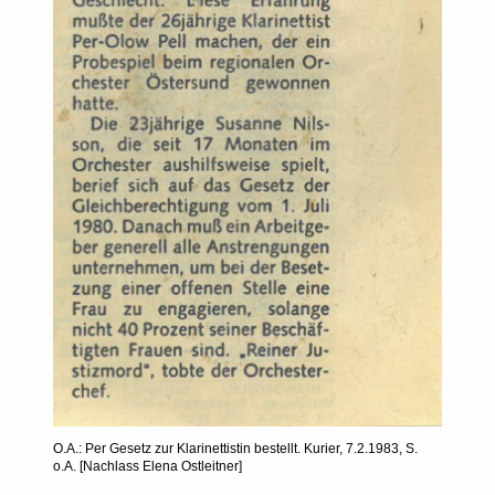
Vorheriges
Nächste
erin.
Ostleitn
Österrei
O.A.: Per Gesetz zur Klarinettistin bestellt. Kurier, 7.2.1983, S.
o.A. [Nachlass Elena Ostleitner]