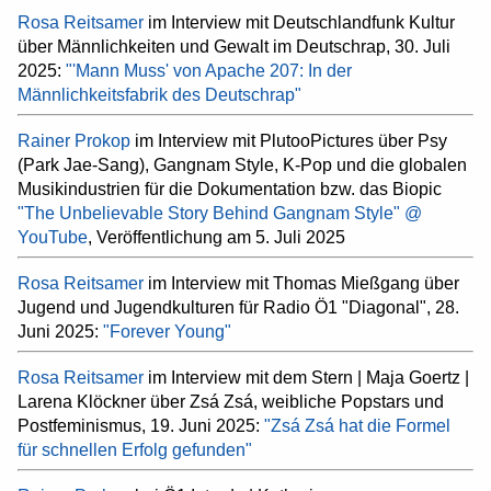
Rosa Reitsamer
im Interview mit Deutschlandfunk Kultur
über Männlichkeiten und Gewalt im Deutschrap, 30. Juli
2025:
"'Mann Muss' von Apache 207: In der
Männlichkeitsfabrik des Deutschrap"
Rainer Prokop
im Interview mit PlutooPictures über Psy
(Park Jae-Sang), Gangnam Style, K-Pop und die globalen
Musikindustrien für die Dokumentation bzw. das Biopic
"The Unbelievable Story Behind Gangnam Style" @
YouTube
, Veröffentlichung am 5. Juli 2025
Rosa Reitsamer
im Interview mit Thomas Mießgang über
Jugend und Jugendkulturen für Radio Ö1 "Diagonal", 28.
Juni 2025:
"Forever Young"
Rosa Reitsamer
im Interview mit dem Stern | Maja Goertz |
Larena Klöckner über Zsá Zsá, weibliche Popstars und
Postfeminismus, 19. Juni 2025:
"Zsá Zsá hat die Formel
für schnellen Erfolg gefunden"