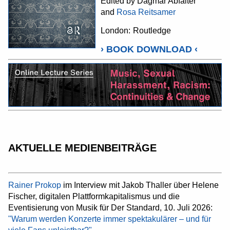
Edited by Dagmar Abfalter
and
Rosa Reitsamer
London:
Routledge
›
BOOK DOWNLOAD
‹
AKTUELLE MEDIENBEITRÄGE
Rainer Prokop
im Interview mit Jakob Thaller über Helene
Fischer, digitalen Plattformkapitalismus und die
Eventisierung von Musik für Der Standard, 10. Juli 2026:
"Warum werden Konzerte immer spektakulärer – und für