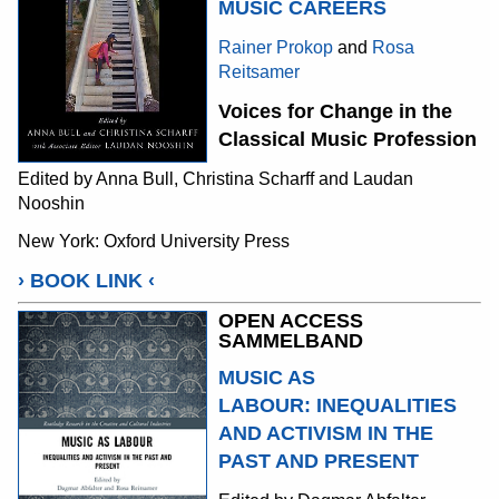
MUSIC CAREERS
Rainer Prokop
and
Rosa
Reitsamer
Voices for Change in the
Classical Music Profession
Edited by Anna Bull, Christina Scharff and Laudan
Nooshin
New York: Oxford University Press
›
BOOK LINK
‹
OPEN ACCESS
SAMMELBAND
MUSIC AS
LABOUR
:
INEQUALITIES
AND ACTIVISM IN THE
PAST AND PRESENT