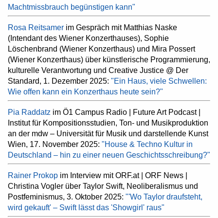
Machtmissbrauch begünstigen kann"
Rosa Reitsamer
im Gespräch mit Matthias Naske
(Intendant des Wiener Konzerthauses), Sophie
Löschenbrand (Wiener Konzerthaus) und Mira Possert
(Wiener Konzerthaus) über künstlerische Programmierung,
kulturelle Verantwortung und Creative Justice @ Der
Standard, 1. Dezember 2025:
"Ein Haus, viele Schwellen:
Wie offen kann ein Konzerthaus heute sein?"
Pia Raddatz
im Ö1 Campus Radio | Future Art Podcast |
Institut für Kompositionsstudien, Ton- und Musikproduktion
an der mdw – Universität für Musik und darstellende Kunst
Wien, 17. November 2025:
"House & Techno Kultur in
Deutschland – hin zu einer neuen Geschichtsschreibung?"
Rainer Prokop
im Interview mit ORF.at | ORF News |
Christina Vogler über Taylor Swift, Neoliberalismus und
Postfeminismus, 3. Oktober 2025:
"'Wo Taylor draufsteht,
wird gekauft' – Swift lässt das 'Showgirl' raus"