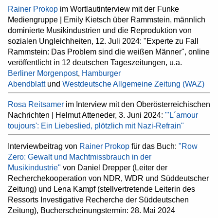
Rainer Prokop
im Wortlautinterview mit der Funke
Mediengruppe | Emily Kietsch über Rammstein, männlich
dominierte Musikindustrien und die Reproduktion von
sozialen Ungleichheiten, 12. Juli 2024: "Experte zu Fall
Rammstein: Das Problem sind die weißen Männer", online
veröffentlicht in 12 deutschen Tageszeitungen, u.a.
Berliner Morgenpost
,
Hamburger
Abendblatt
und
Westdeutsche Allgemeine Zeitung (WAZ)
Rosa Reitsamer
im Interview mit den Oberösterreichischen
Nachrichten | Helmut Atteneder, 3. Juni 2024:
"'L´amour
toujours': Ein Liebeslied, plötzlich mit Nazi-Refrain"
Interviewbeitrag von
Rainer Prokop
für das Buch:
"Row
Zero: Gewalt und Machtmissbrauch in der
Musikindustrie"
von Daniel Drepper (Leiter der
Recherchekooperation von NDR, WDR und Süddeutscher
Zeitung) und Lena Kampf (stellvertretende Leiterin des
Ressorts Investigative Recherche der Süddeutschen
Zeitung), Bucherscheinungstermin: 28. Mai 2024