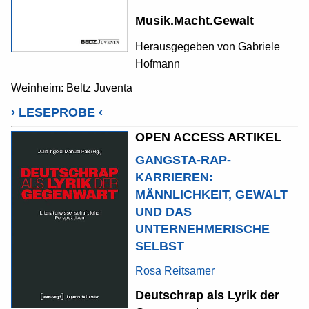
Musik.Macht.Gewalt
Herausgegeben von
Gabriele
Hofmann
Weinheim: Beltz Juventa
›
LESEPROBE
‹
OPEN ACCESS ARTIKEL
GANGSTA-RAP-
KARRIEREN:
MÄNNLICHKEIT, GEWALT
UND DAS
UNTERNEHMERISCHE
SELBST
Rosa Reitsamer
Deutschrap als Lyrik der