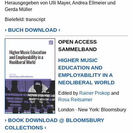
Herausgegeben von Ulli Mayer, Andrea Ellmeier und
Gerda Müller
Bielefeld: transcript
›
BUCH DOWNLOAD
‹
OPEN ACCESS
SAMMELBAND
HIGHER MUSIC
EDUCATION AND
EMPLOYABILITY IN A
NEOLIBERAL WORLD
Edited by
Rainer Prokop
and
Rosa Reitsamer
London · New York: Bloomsbury
›
BOOK DOWNLOAD @ BLOOMSBURY
COLLECTIONS
‹