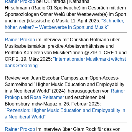
Rainer Prokop
bei Ö1 Intrada | Katharina
Hirschmann (Radio Ö1 Sportwoche) im Gespräch mit dem
Sportsoziologen Otmar Weiß über Wettbewerb(e) im Sport
und in der (klassischen) Musik, 11. April 2025:
"Schneller,
höher, weiter? – Wettbewerbe in Sport und Musik"
Rainer Prokop
im Interview mit Christian Hofmann über
Musikarbeitsmärkte, prekäre Arbeitsverhältnisse und
Portfolio-Karrieren von Musiker*innen @ ZIB 1, ORF 1 und
ORF 2, 19. März 2025:
"Internationaler Musikmarkt wächst
dank Streaming"
Review von Juan Escobar Campos zum Open-Access-
Sammelband "Higher Music Education and Employability
in a Neoliberal World" (2024), herausgegeben von
Rainer
Prokop
und
Rosa Reitsamer
und erschienen bei
Bloomsbury, mdw-Magazin, 26. Februar 2025:
"Rezension: Higher Music Education and Employability in
a Neoliberal World"
Rainer Prokop
im Interview über Glam Rock für das von