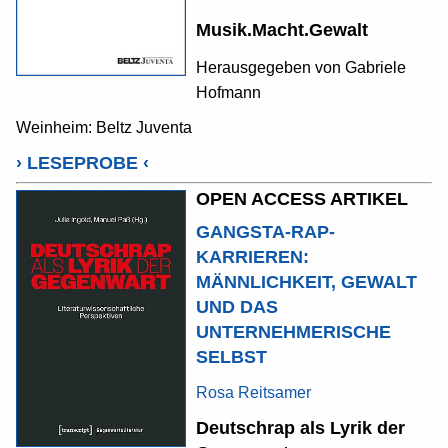
Musik.Macht.Gewalt
Herausgegeben von
Gabriele
Hofmann
Weinheim: Beltz Juventa
›
LESEPROBE
‹
OPEN ACCESS ARTIKEL
GANGSTA-RAP-
KARRIEREN:
MÄNNLICHKEIT, GEWALT
UND DAS
UNTERNEHMERISCHE
SELBST
Rosa Reitsamer
Deutschrap als Lyrik der