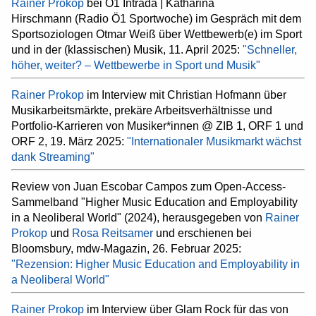
Rainer Prokop
bei Ö1 Intrada | Katharina
Hirschmann (Radio Ö1 Sportwoche) im Gespräch mit dem
Sportsoziologen Otmar Weiß über Wettbewerb(e) im Sport
und in der (klassischen) Musik, 11. April 2025:
"Schneller,
höher, weiter? – Wettbewerbe in Sport und Musik"
Rainer Prokop
im Interview mit Christian Hofmann über
Musikarbeitsmärkte, prekäre Arbeitsverhältnisse und
Portfolio-Karrieren von Musiker*innen @ ZIB 1, ORF 1 und
ORF 2, 19. März 2025:
"Internationaler Musikmarkt wächst
dank Streaming"
Review von Juan Escobar Campos zum Open-Access-
Sammelband "Higher Music Education and Employability
in a Neoliberal World" (2024), herausgegeben von
Rainer
Prokop
und
Rosa Reitsamer
und erschienen bei
Bloomsbury, mdw-Magazin, 26. Februar 2025:
"Rezension: Higher Music Education and Employability in
a Neoliberal World"
Rainer Prokop
im Interview über Glam Rock für das von