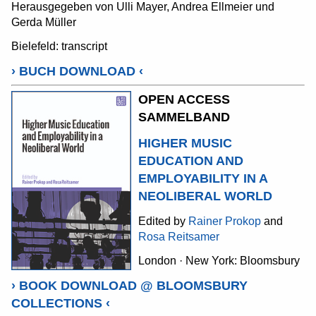
Herausgegeben von Ulli Mayer, Andrea Ellmeier und
Gerda Müller
Bielefeld: transcript
›
BUCH DOWNLOAD
‹
OPEN ACCESS
SAMMELBAND
HIGHER MUSIC
EDUCATION AND
EMPLOYABILITY IN A
NEOLIBERAL WORLD
Edited by
Rainer Prokop
and
Rosa Reitsamer
London · New York: Bloomsbury
›
BOOK DOWNLOAD @ BLOOMSBURY
COLLECTIONS
‹