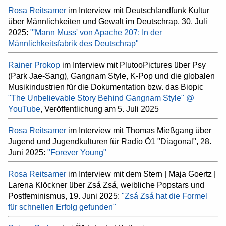
Rosa Reitsamer
im Interview mit Deutschlandfunk Kultur
über Männlichkeiten und Gewalt im Deutschrap, 30. Juli
2025:
"'Mann Muss' von Apache 207: In der
Männlichkeitsfabrik des Deutschrap"
Rainer Prokop
im Interview mit PlutooPictures über Psy
(Park Jae-Sang), Gangnam Style, K-Pop und die globalen
Musikindustrien für die Dokumentation bzw. das Biopic
"The Unbelievable Story Behind Gangnam Style" @
YouTube
, Veröffentlichung am 5. Juli 2025
Rosa Reitsamer
im Interview mit Thomas Mießgang über
Jugend und Jugendkulturen für Radio Ö1 "Diagonal", 28.
Juni 2025:
"Forever Young"
Rosa Reitsamer
im Interview mit dem Stern | Maja Goertz |
Larena Klöckner über Zsá Zsá, weibliche Popstars und
Postfeminismus, 19. Juni 2025:
"Zsá Zsá hat die Formel
für schnellen Erfolg gefunden"