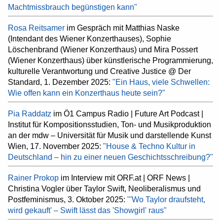
Machtmissbrauch begünstigen kann"
Rosa Reitsamer
im Gespräch mit Matthias Naske
(Intendant des Wiener Konzerthauses), Sophie
Löschenbrand (Wiener Konzerthaus) und Mira Possert
(Wiener Konzerthaus) über künstlerische Programmierung,
kulturelle Verantwortung und Creative Justice @ Der
Standard, 1. Dezember 2025:
"Ein Haus, viele Schwellen:
Wie offen kann ein Konzerthaus heute sein?"
Pia Raddatz
im Ö1 Campus Radio | Future Art Podcast |
Institut für Kompositionsstudien, Ton- und Musikproduktion
an der mdw – Universität für Musik und darstellende Kunst
Wien, 17. November 2025:
"House & Techno Kultur in
Deutschland – hin zu einer neuen Geschichtsschreibung?"
Rainer Prokop
im Interview mit ORF.at | ORF News |
Christina Vogler über Taylor Swift, Neoliberalismus und
Postfeminismus, 3. Oktober 2025:
"'Wo Taylor draufsteht,
wird gekauft' – Swift lässt das 'Showgirl' raus"