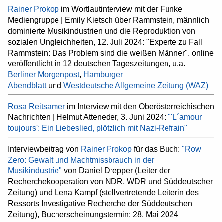
Rainer Prokop
im Wortlautinterview mit der Funke
Mediengruppe | Emily Kietsch über Rammstein, männlich
dominierte Musikindustrien und die Reproduktion von
sozialen Ungleichheiten, 12. Juli 2024: "Experte zu Fall
Rammstein: Das Problem sind die weißen Männer", online
veröffentlicht in 12 deutschen Tageszeitungen, u.a.
Berliner Morgenpost
,
Hamburger
Abendblatt
und
Westdeutsche Allgemeine Zeitung (WAZ)
Rosa Reitsamer
im Interview mit den Oberösterreichischen
Nachrichten | Helmut Atteneder, 3. Juni 2024:
"'L´amour
toujours': Ein Liebeslied, plötzlich mit Nazi-Refrain"
Interviewbeitrag von
Rainer Prokop
für das Buch:
"Row
Zero: Gewalt und Machtmissbrauch in der
Musikindustrie"
von Daniel Drepper (Leiter der
Recherchekooperation von NDR, WDR und Süddeutscher
Zeitung) und Lena Kampf (stellvertretende Leiterin des
Ressorts Investigative Recherche der Süddeutschen
Zeitung), Bucherscheinungstermin: 28. Mai 2024