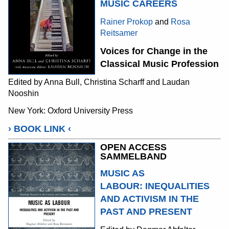
MUSIC CAREERS
Rainer Prokop
and
Rosa
Reitsamer
Voices for Change in the
Classical Music Profession
Edited by Anna Bull, Christina Scharff and Laudan
Nooshin
New York: Oxford University Press
›
BOOK LINK
‹
OPEN ACCESS
SAMMELBAND
MUSIC AS
LABOUR
:
INEQUALITIES
AND ACTIVISM IN THE
PAST AND PRESENT