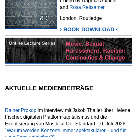
Edited by Dagmar Abfalter
and
Rosa Reitsamer
London:
Routledge
›
BOOK DOWNLOAD
‹
AKTUELLE MEDIENBEITRÄGE
Rainer Prokop
im Interview mit Jakob Thaller über Helene
Fischer, digitalen Plattformkapitalismus und die
Eventisierung von Musik für Der Standard, 10. Juli 2026:
"Warum werden Konzerte immer spektakulärer – und für